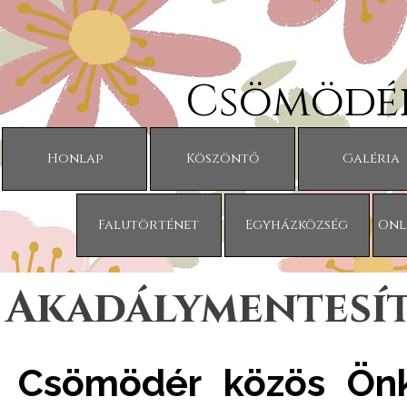
Tartalomhoz ugrás
Csömödér
Honlap
Köszöntő
Galéria
Falutörténet
Egyházközség
Onl
Akadálymentesít
Csömödér közös Ön