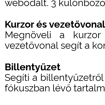
webodalt. 3 különböző 
Kurzor és vezetővona
Megnöveli a kurzor
vezetővonal segít a k
Billentyűzet
Segíti a billentyűzetrő
fókuszban lévő tartalm