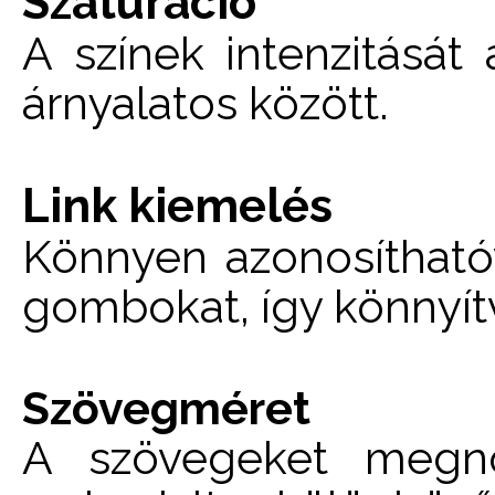
Szaturáció
A színek intenzitását
árnyalatos között.
Link kiemelés
Könnyen azonosíthatóv
gombokat, így könnyítv
Szövegméret
A szövegeket megnöv