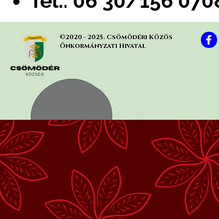
Tel.:
06 30/156 070
©2020 - 2025. Csömödéri Közös 
Önkormányzati Hivatal
Vissza a tartalomhoz