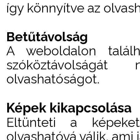
így könnyítve az olvas
Betűtávolság
A weboldalon talál
szóköztávolságát
olvashatóságot.
Képek kikapcsolása
Eltünteti a képek
olvashatóvá válik, ami 