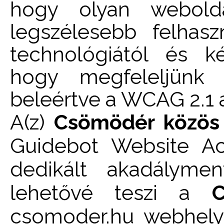
hogy olyan webolda
legszélesebb felhasz
technológiától és ké
hogy megfeleljünk 
beleértve a WCAG 2.1 
A(z)
Csömödér közös
Guidebot Website Acc
dedikált akadályment
lehetővé teszi a
csomoder.hu
webhely