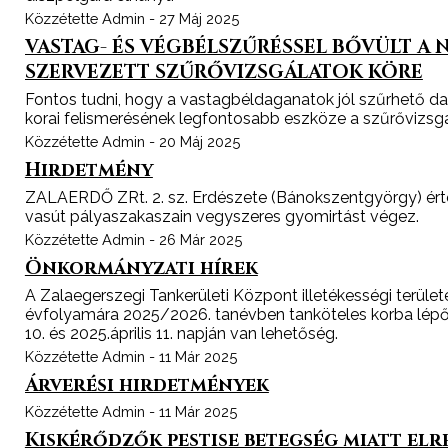
Közzétette Admin - 27 Máj 2025
VASTAG- ÉS VÉGBÉLSZŰRÉSSEL BŐVÜLT A
SZERVEZETT SZŰRŐVIZSGÁLATOK KÖRE
Fontos tudni, hogy a vastagbéldaganatok jól szűrhető d
korai felismerésének legfontosabb eszköze a szűrővizsgá
Közzétette Admin - 20 Máj 2025
Hirdetmény
ZALAERDŐ ZRt. 2. sz. Erdészete (Bánokszentgyörgy) értes
vasút pályaszakaszain vegyszeres gyomirtást végez.
Közzétette Admin - 26 Már 2025
Önkormányzati hírek
A Zalaegerszegi Tankerületi Központ illetékességi területé
évfolyamára 2025/2026. tanévben tanköteles korba lépő 
10. és 2025.április 11. napján van lehetőség.
Közzétette Admin - 11 Már 2025
Árverési hirdetmények
Közzétette Admin - 11 Már 2025
Kiskérődzők pestise betegség miatt elr