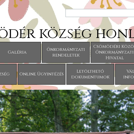
ödér község honl
Ugrás a menüre
Csömödéri Közö
Önkormányzati
Galéria
Önkormányzati
▼
rendeletek
Hivatal
Letölthető
Vál
zség
Online Ügyintézés
▼
dokumentumok
inf