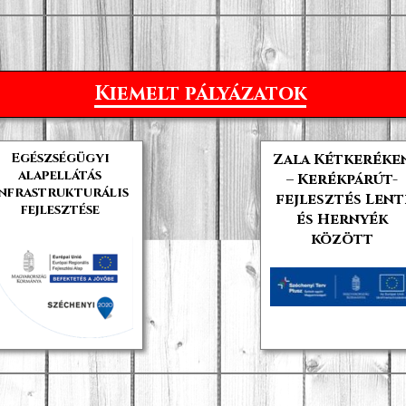
Kiemelt pályázatok
Egészségügyi
Zala Kétkeréke
alapellátás
– Kerékpárút-
nfrastrukturális
fejlesztés Lent
fejlesztése
és Hernyék
között