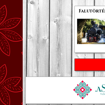
Falutörté