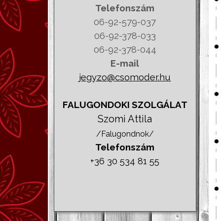
Telefonszám
06-92-579-037
06-92-378-033
06-92-378-044
E-mail
jegyzo@csomoder.hu
FALUGONDOKI SZOLGÁLAT
Szomi Attila
/Falugondnok/
Telefonszám
+36 30 534 81 55