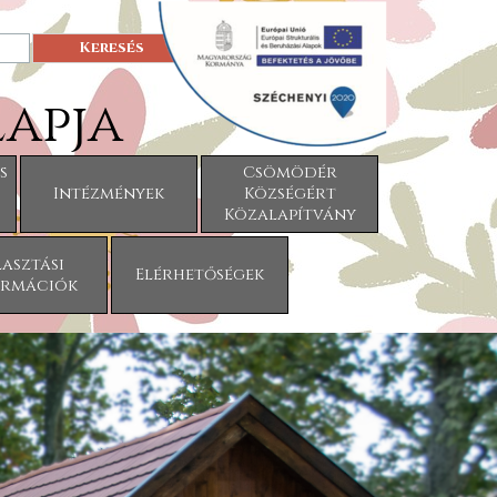
Keresés
apja
s
Csömödér
Intézmények
Községért
▼
▼
Közalapítvány
asztási
Elérhetőségek
▼
ormációk