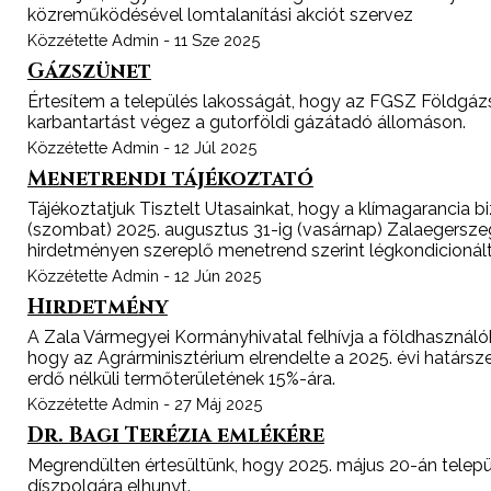
közreműködésével lomtalanítási akciót szervez
Közzétette Admin - 11 Sze 2025
Gázszünet
Értesítem a település lakosságát, hogy az FGSZ Földgázs
karbantartást végez a gutorföldi gázátadó állomáson.
Közzétette Admin - 12 Júl 2025
Menetrendi tájékoztató
Tájékoztatjuk Tisztelt Utasainkat, hogy a klímagarancia bi
(szombat) 2025. augusztus 31-ig (vasárnap) Zalaegersze
hirdetményen szereplő menetrend szerint légkondicionált
Közzétette Admin - 12 Jún 2025
Hirdetmény
A Zala Vármegyei Kormányhivatal felhívja a földhasználók
hogy az Agrárminisztérium elrendelte a 2025. évi határs
erdő nélküli termőterületének 15%-ára.
Közzétette Admin - 27 Máj 2025
Dr. Bagi Terézia emlékére
Megrendülten értesültünk, hogy 2025. május 20-án települ
díszpolgára elhunyt.