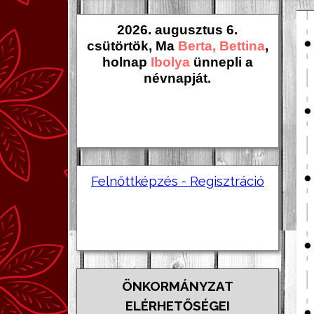
2026. augusztus 6.
csütörtök, Ma
Berta, Bettina
,
holnap
Ibolya
ünnepli a
névnapját.
Felnőttképzés - Regisztráció
ÖNKORMÁNYZAT
ELÉRHETŐSÉGEI