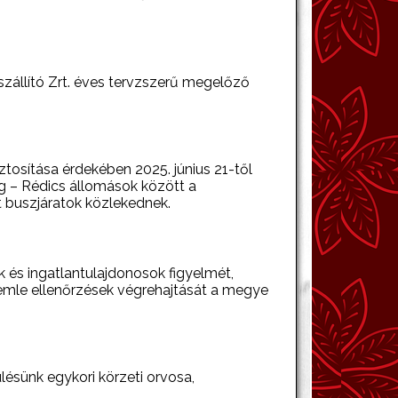
zállító Zrt. éves tervzszerű megelőző
ztosítása érdekében 2025. június 21-től
g – Rédics állomások között a
 buszjáratok közlekednek.
 és ingatlantulajdonosok figyelmét,
zemle ellenőrzések végrehajtását a megye
ésünk egykori körzeti orvosa,