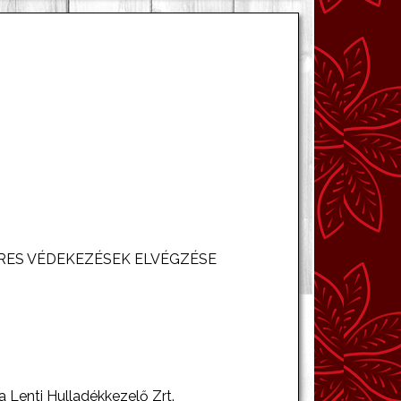
RES VÉDEKEZÉSEK ELVÉGZÉSE
Lenti Hulladékkezelő Zrt.