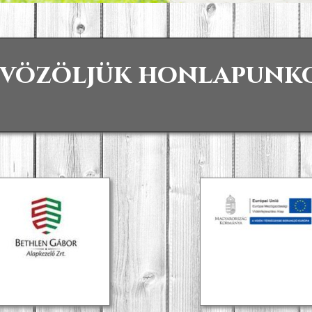
vözöljük honlapunk