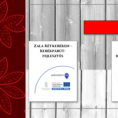
Zala Kétkeréken –
Kerékpárút-
fejlesztés
i