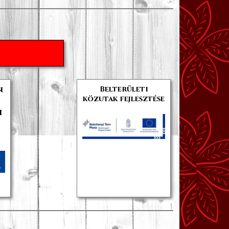
n
Belterületi
közutak fejlesztése
i