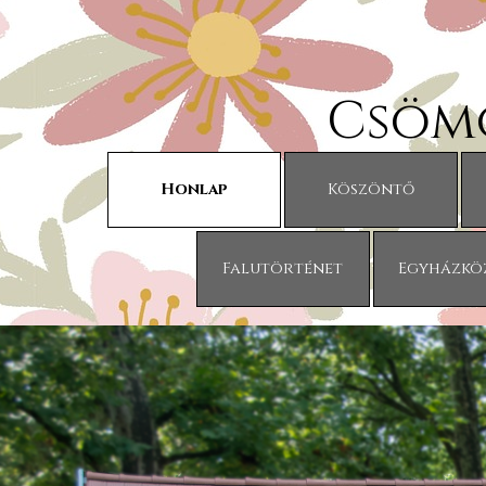
Tartalomhoz ugrás
Csöm
Honlap
Köszöntő
Falutörténet
Egyházkö