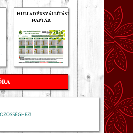
Hulladékszállítási
naptár
óra