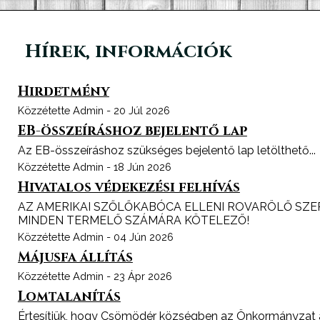
Hírek, információk
Hirdetmény
Közzétette Admin - 20 Júl 2026
EB-összeíráshoz bejelentő lap
Az EB-összeíráshoz szükséges bejelentő lap letölthető...
Közzétette Admin - 18 Jún 2026
Hivatalos védekezési felhívás
AZ AMERIKAI SZŐLŐKABÓCA ELLENI ROVARÖLŐ SZE
MINDEN TERMELŐ SZÁMÁRA KÖTELEZŐ!
Közzétette Admin - 04 Jún 2026
Májusfa állítás
Közzétette Admin - 23 Ápr 2026
Lomtalanítás
Értesítjük, hogy Csömödér községben az Önkormányzat a 