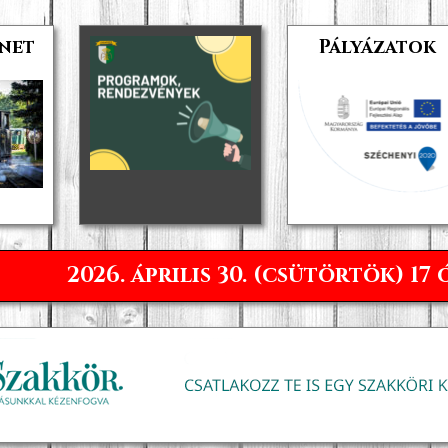
net
Pályázatok
Májusfaállítás
2026. április 30. (csütörtök) 17 