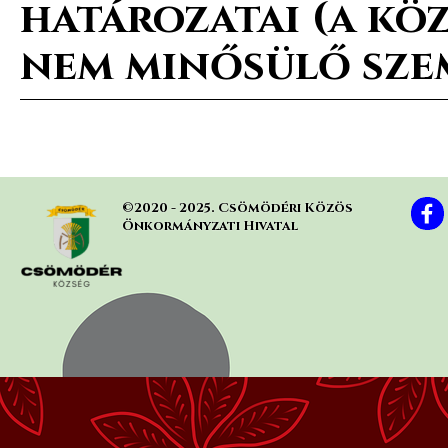
határozatai (a kö
nem minősülő szem
©2020 - 2025. Csömödéri Közös 
Önkormányzati Hivatal
Vissza a tartalomhoz