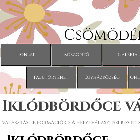
Tartalomhoz ugrás
Csömödér
Honlap
Köszöntő
Galéria
Falutörténet
Egyházközség
Onl
Iklódbördőce vá
Választási információk
> A helyi választási bizott