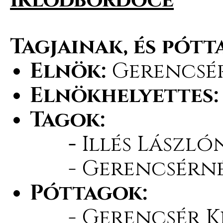
Iklódbördőce
Tagjainak, és pótt
Elnök:
Gerencsé
Elnökhelyettes
Tagok:
-
Illés László
- Gerencsérné 
Póttagok:
- Gerencsér K