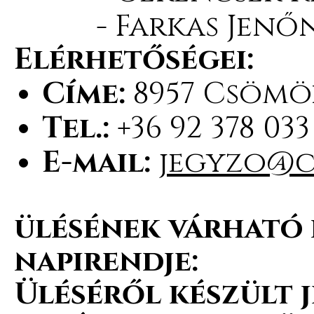
-
Farkas Jenő
Elérhetőségei:
Címe:
8957 Csömöd
Tel.:
+36 92 378 033
E-mail:
jegyzo@c
ülésének várható 
napirendje:
Üléséről készült 