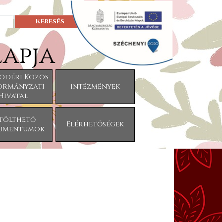
Keresés
apja
ödéri Közös
ormányzati
Intézmények
▼
▼
Hivatal
tölthető
Elérhetőségek
▼
umentumok