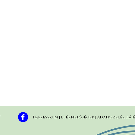
 
Impresszum
|
Elérhetőségek
|
Adatkezelési táj