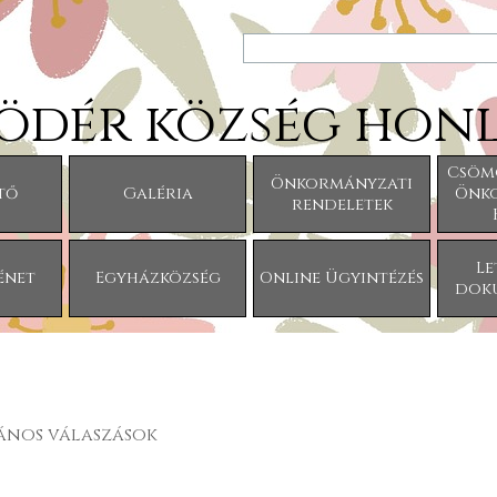
ödér község honl
Ugrás a menüre
Csöm
Önkormányzati
tő
Galéria
Önk
▼
rendeletek
Le
énet
Egyházközség
Online Ügyintézés
dok
alános válaszások