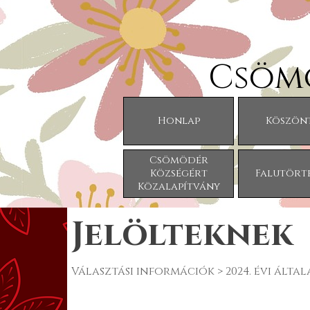
Tartalomhoz ugrás
Csöm
Honlap
Köszön
Csömödér
Községért
Falutört
Közalapítvány
Jelölteknek
Választási információk > 2024. évi ált