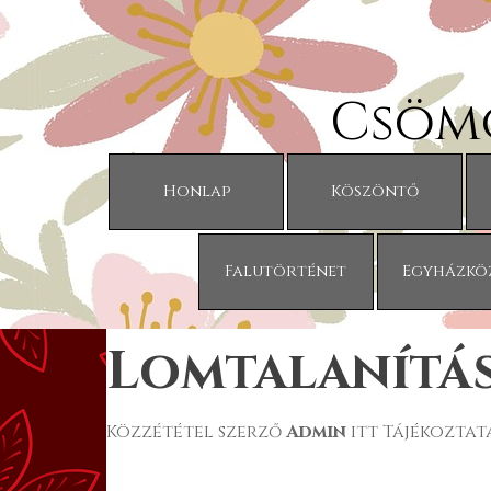
Tartalomhoz ugrás
Csöm
Honlap
Köszöntő
Falutörténet
Egyházkö
Lomtalanítá
Közzététel szerző
Admin
itt
Tájékoztat