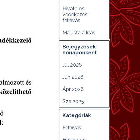
Hivatalos
védekezési
felhívás
Májusfa állítás
Kihagy blokk Bejegyzések hó
Bejegyzések
hónaponként
Júl 2026
Jún 2026
Ápr 2026
Sze 2025
Kihagy blokk Kategóriák
Kategóriák
Felhívás
Határozat