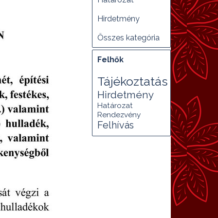
Hirdetmény
Összes kategória
Kihagy blokk Felhők
Felhők
Tájékoztatás
Hirdetmény
Határozat
Rendezvény
Felhívás