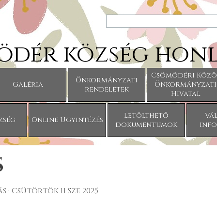
ödér község honl
Ugrás a menüre
Csömödéri Közö
Önkormányzati
Galéria
Önkormányzati
▼
rendeletek
Hivatal
Letölthető
Vál
zség
Online Ügyintézés
▼
dokumentumok
inf
s
ás
· Csütörtök 11 Sze 2025