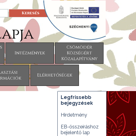
Keresés
apja
s
Csömödér
Intézmények
Községért
▼
▼
Közalapítvány
asztási
Elérhetőségek
▼
ormációk
Kihagy blokk Legfrissebb bej
Legfrissebb
bejegyzések
Hirdetmény
EB-összeíráshoz
bejelentő lap